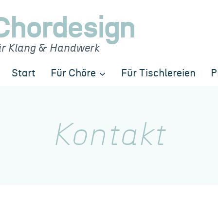
Chordesign
ür Klang & Handwerk
Start
Für Chöre
Für Tischlereien
P
Kontakt