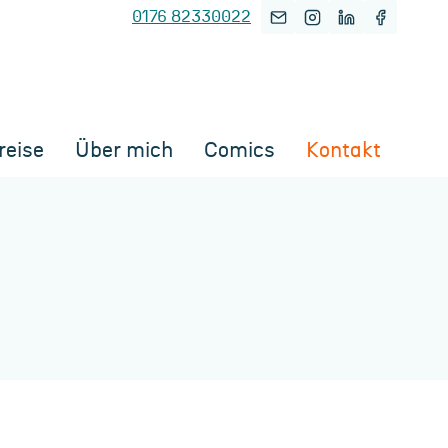
0176 82330022
reise
Über mich
Comics
Kontakt