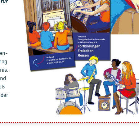
 für
den-
rag
nis.
und
aß
eder