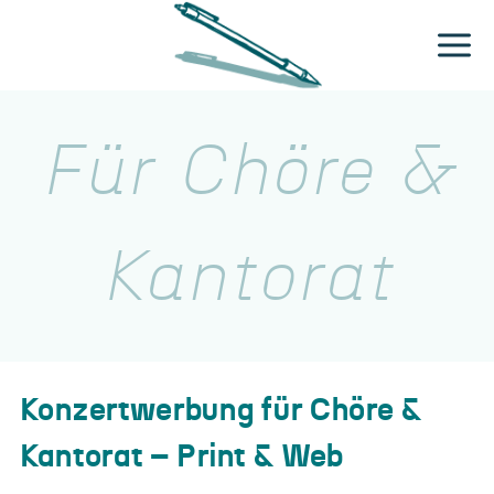
Zum
Inhalt
springen
Für Chöre &
Kantorat
Konzertwerbung für Chöre &
Kantor
at – Print & Web